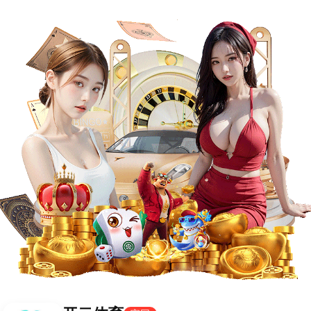
伤后KD 卢指导成最受欢迎主帅
好伤后KD 卢指导成最受欢迎主帅
样顶尖的一线球队，还有很多在本赛季蛰伏期待在未来冲击总冠
，美国媒体就向球迷发动了一次投票，谈到了有关于篮网未来发
窥篮网球迷对于球队未来的看法。