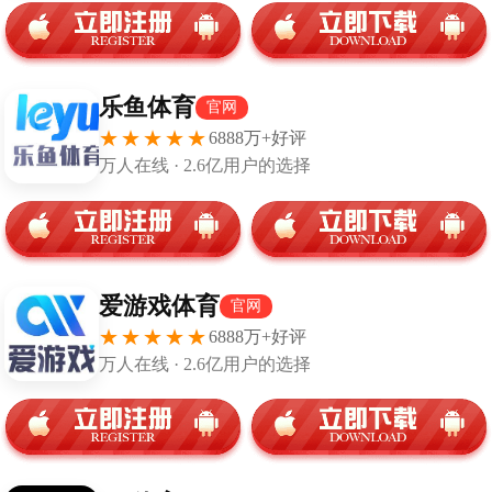
道，欧文与阿特金斯带队思路和理念的偏差成为了他与篮网分手
裁掉一手建立新时代篮网团队文化的阿特金森，另外31.5%的人
但是球迷们的答案却是相对集中。有47%的球迷希望看到泰伦·
德都获得了10%左右的选票，另外排名比较靠前的还有斯坦·范
基·哈蒙。
保持理性的。在杜兰特和欧文恢复健康的第一个赛季，磨合将会
分区决赛，只有19%的人觉得球队可以杀入总决赛，14.9%的